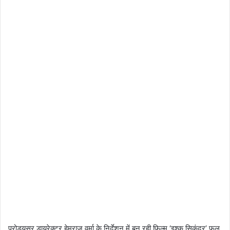
प्रोड्यूसर डायरेक्टर हेमराज वर्मा के निर्देशन में बन रही फ़िल्म ‘इश्क सिकंदर’ फुल