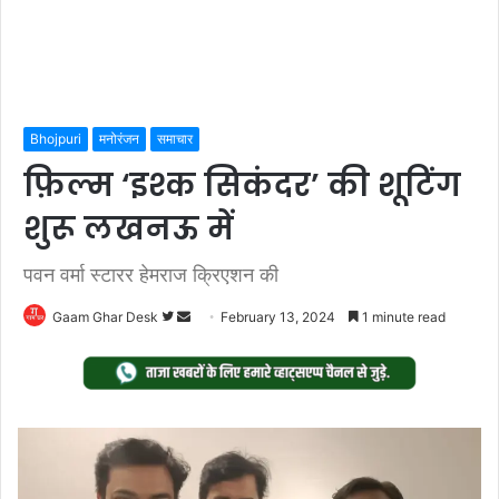
Bhojpuri
मनोरंजन
समाचार
फ़िल्म ‘इश्क सिकंदर’ की शूटिंग
शुरू लखनऊ में
पवन वर्मा स्टारर हेमराज क्रिएशन की
Follow
Send
Gaam Ghar Desk
February 13, 2024
1 minute read
on
an
Twitter
email