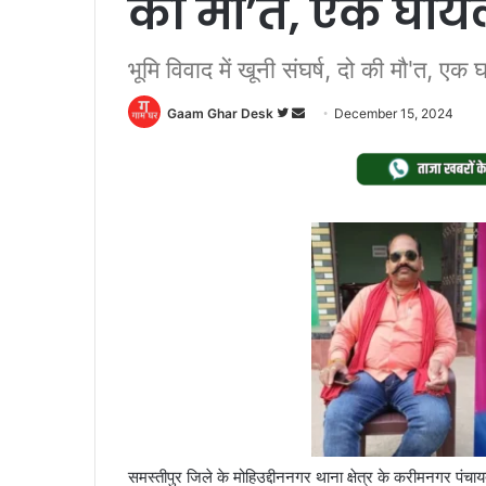
की मौ’त, एक घाय
भूमि विवाद में खूनी संघर्ष, दो की मौ'त, एक
Follow
Send
Gaam Ghar Desk
December 15, 2024
on
an
Twitter
email
समस्तीपुर जिले के मोहिउद्दीननगर थाना क्षेत्र के करीमनगर पंचायत क