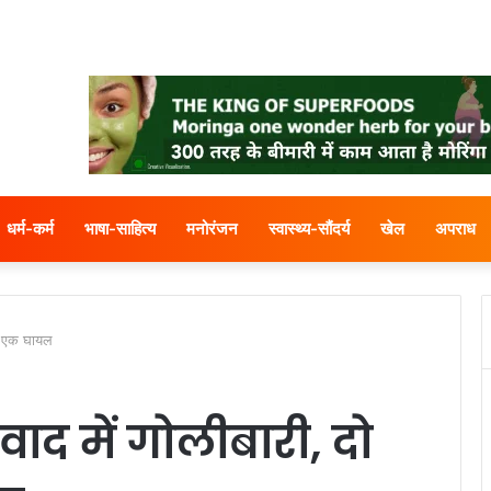
धर्म-कर्म
भाषा-साहित्य
मनोरंजन
स्वास्थ्य-सौंदर्य
खेल
अपराध
त, एक घायल
वाद में गोलीबारी, दो