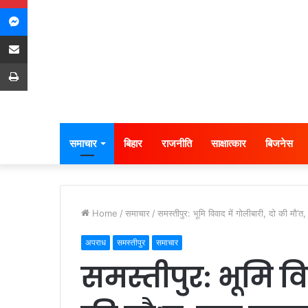
Messenger
Share via Email
Print
समाचार
बिहार
राजनीति
साक्षात्कार
बिजनेस
Home
/
समाचार
/
समस्तीपुर: भूमि विवाद में गोलीबारी, दो की मौ’
अपराध
समस्तीपुर
समाचार
समस्तीपुर: भूमि वि