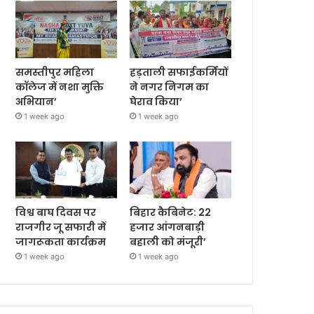
समस्तीपुर महिला
हड़ताली सफाईकर्मियों
कॉलेज में नशा मुक्ति
ने नगर निगम का
अभियान’
घेराव किया’
1 week ago
1 week ago
विश्व बाघ दिवस पर
बिहार कैबिनेट: 22
राजगीर जू सफारी में
हजार आंगनबाड़ी
जागरूकता कार्यक्रम
बहाली को मंजूरी’
1 week ago
1 week ago