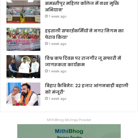
समस्तीपुर महिला कॉलेज में नशा मुक्ति
अभियान’
1 week ago
हड़ताली सफाईकर्मियों ने नगर निगम का
घेराव किया’
1 week ago
विश्व बाघ दिवस पर राजगीर जू सफारी में
जागरूकता कार्यक्रम
1 week ago
बिहार कैबिनेट: 22 हजार आंगनबाड़ी बहाली
को मंजूरी’
1 week ago
MithiBhog Moringa Powder