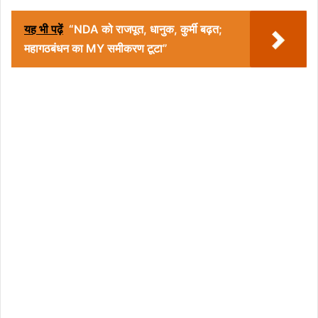
यह भी पढ़ें
“NDA को राजपूत, धानुक, कुर्मी बढ़त;
महागठबंधन का MY समीकरण टूटा”