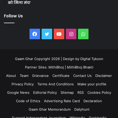
को मिला मंच’
Follow Us
Facebook
Twitter
YouTube
Instagram
WhatsApp
Gaam Ghar Copyright 2026 | Design by
Digital Tykoon
Partner Sites:
MithiBhoj
|
MithiBhoj Bhakti
About
Team
Grievance
Certificate
Contact Us
Disclaimer
Privacy Policy
Terms And Conditions
Make your profile
Google News
Editorial Policy
Sitemap
RSS
Cookies Policy
Code of Ethics
Advertising Rate Card
Declaration
Gaam Ghar Memorandum
Dailyhunt
Support Independent Journalism
Wikipedia
Grokipedia