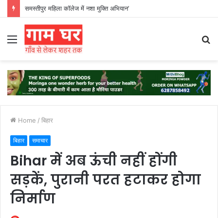
हड़ताली सफाईकर्मियों ने नगर निगम का घेराव किया’
Menu
S
fo
Home
/
बिहार
बिहार
समाचार
Bihar में अब ऊंची नहीं होंगी
सड़कें, पुरानी परत हटाकर होगा
निर्माण