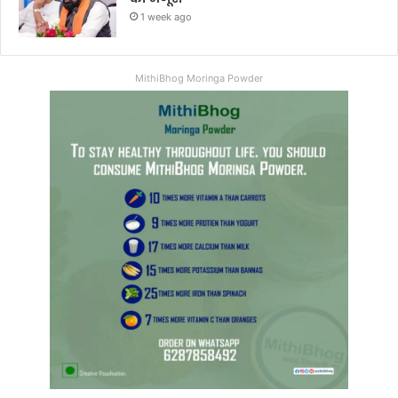
1 week ago
MithiBhog Moringa Powder