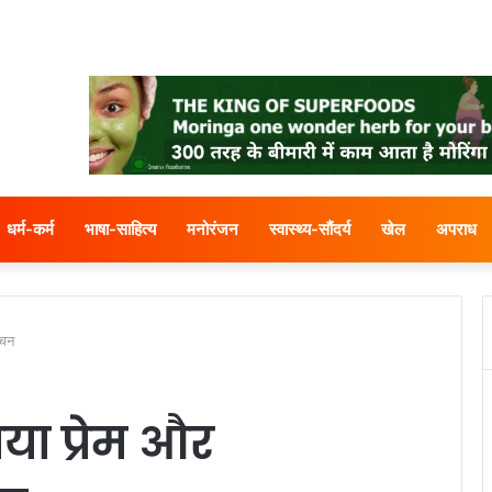
धर्म-कर्म
भाषा-साहित्य
मनोरंजन
स्वास्थ्य-सौंदर्य
खेल
अपराध
ंचन
या प्रेम और