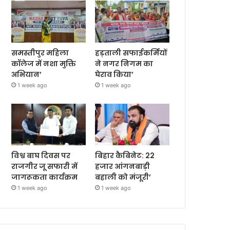
समस्तीपुर महिला
हड़ताली सफाईकर्मियों
कॉलेज में नशा मुक्ति
ने नगर निगम का
अभियान’
घेराव किया’
1 week ago
1 week ago
विश्व बाघ दिवस पर
बिहार कैबिनेट: 22
राजगीर जू सफारी में
हजार आंगनबाड़ी
जागरूकता कार्यक्रम
बहाली को मंजूरी’
1 week ago
1 week ago