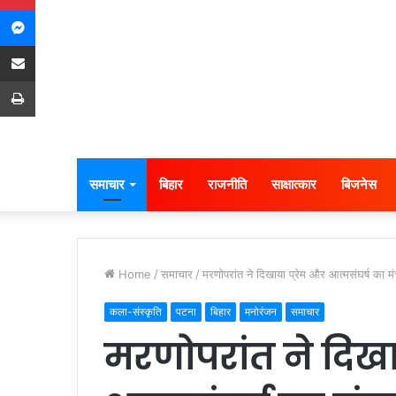
Messenger
Share via Email
Print
समाचार
बिहार
राजनीति
साक्षात्कार
बिजनेस
Home
/
समाचार
/
मरणोपरांत ने दिखाया प्रेम और आत्मसंघर्ष का म
कला-संस्कृति
पटना
बिहार
मनोरंजन
समाचार
मरणोपरांत ने दिखा