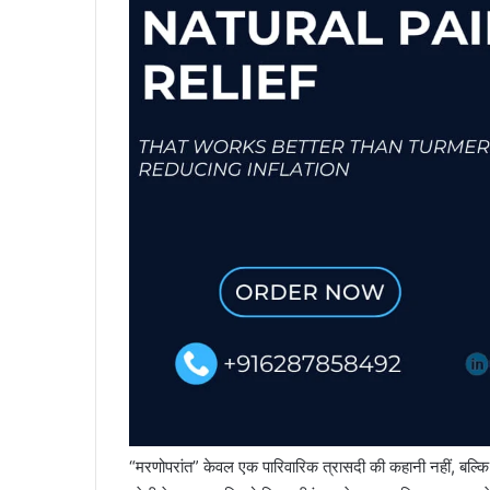
“मरणोपरांत” केवल एक पारिवारिक त्रासदी की कहानी नहीं, बल्कि 