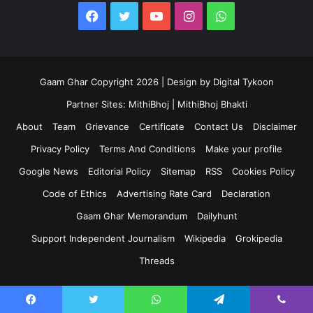
Facebook
Twitter
YouTube
Instagram
WhatsApp
Gaam Ghar Copyright 2026 | Design by
Digital Tykoon
Partner Sites:
MithiBhoj
|
MithiBhoj Bhakti
About
Team
Grievance
Certificate
Contact Us
Disclaimer
Privacy Policy
Terms And Conditions
Make your profile
Google News
Editorial Policy
Sitemap
RSS
Cookies Policy
Code of Ethics
Advertising Rate Card
Declaration
Gaam Ghar Memorandum
Dailyhunt
Support Independent Journalism
Wikipedia
Grokipedia
Threads