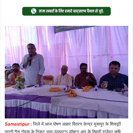
on
an
Twitter
email
Samastipur :
जिले में आज पोषण आहार वितरण केन्द्र मुसापुर के शिवपूरी
पुरानी गैस गोदाम के निकट भव्य उदघाटन डॉक्टर आर के तिवारी राजेंद्र कृषि