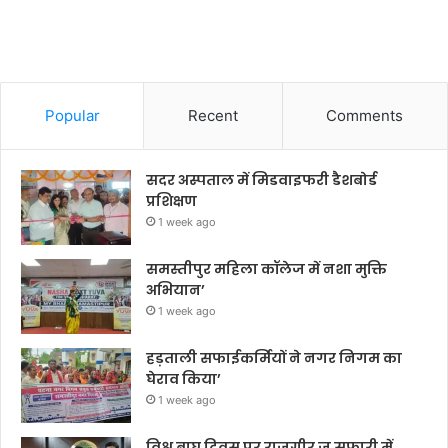
Popular
Recent
Comments
सदर अस्पताल में मिडवाइफरी डैशबोर्ड
प्रशिक्षण
1 week ago
समस्तीपुर महिला कॉलेज में नशा मुक्ति
अभियान’
1 week ago
हड़ताली सफाईकर्मियों ने नगर निगम का
घेराव किया’
1 week ago
विश्व बाघ दिवस पर राजगीर जू सफारी में