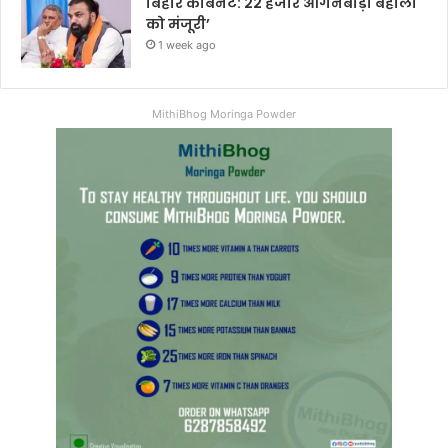
बिहार कैबिनेट: 22 हजार आंगनबाड़ी बहाली
को मंजूरी’
1 week ago
MithiBhog Moringa Powder