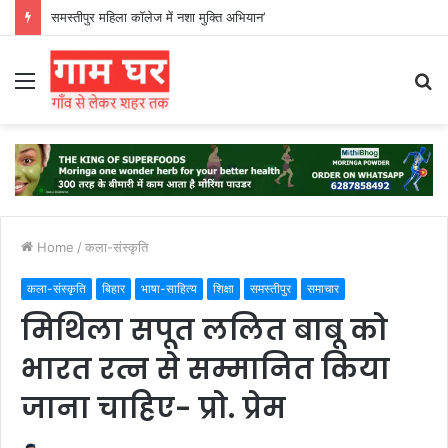
हड़ताली सफाईकर्मियों ने नगर निगम का घेराव किया’
Menu
S
fo
Home
/
कला-संस्कृति
कला-संस्कृति
बिहार
भाषा-साहित्य
शिक्षा
समस्तीपुर
समाचार
मिथिला सपूत ललित बाबू को
भारत रत्न से सम्मानित किया
जाना चाहिए- प्रो. प्रेम