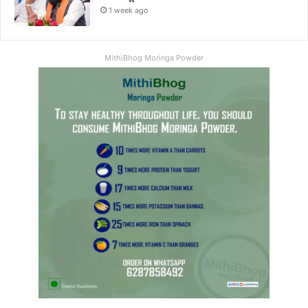
1 week ago
MithiBhog Moringa Powder