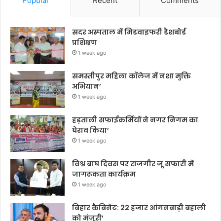
Popular
Recent
Comments
सदर अस्पताल में मिडवाइफरी डैशबोर्ड
प्रशिक्षण
1 week ago
समस्तीपुर महिला कॉलेज में नशा मुक्ति
अभियान’
1 week ago
हड़ताली सफाईकर्मियों ने नगर निगम का
घेराव किया’
1 week ago
विश्व बाघ दिवस पर राजगीर जू सफारी में
जागरूकता कार्यक्रम
1 week ago
बिहार कैबिनेट: 22 हजार आंगनबाड़ी बहाली
को मंजूरी’