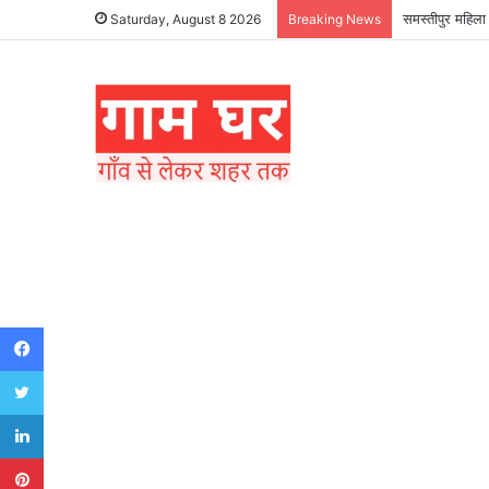
समस्तीपुर महिला 
Saturday, August 8 2026
Breaking News
Facebook
Twitter
LinkedIn
Pinterest