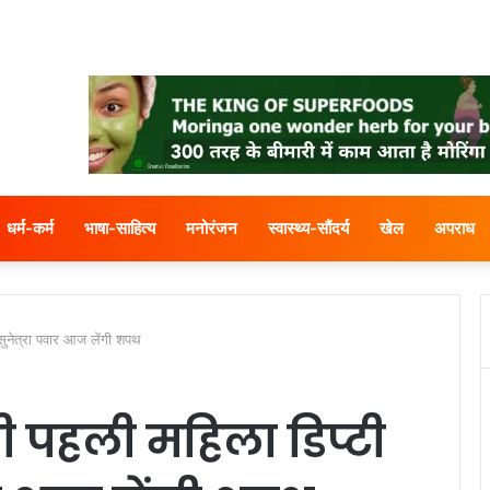
धर्म-कर्म
भाषा-साहित्य
मनोरंजन
स्वास्थ्य-सौंदर्य
खेल
अपराध
 सुनेत्रा पवार आज लेंगी शपथ
गी पहली महिला डिप्टी