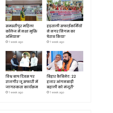
समस्तीपुर महिला
हड़ताली सफाईकर्मियों
कॉलेज में नशा मुक्ति
ने नगर निगम का
अभियान’
घेराव किया’
1 week ago
1 week ago
विश्व बाघ दिवस पर
बिहार कैबिनेट: 22
राजगीर जू सफारी में
हजार आंगनबाड़ी
जागरूकता कार्यक्रम
बहाली को मंजूरी’
1 week ago
1 week ago