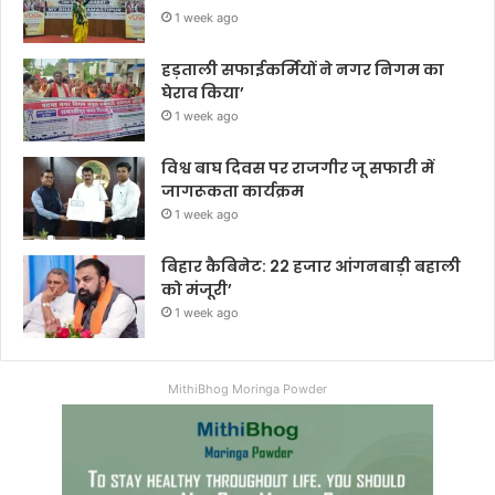
1 week ago
हड़ताली सफाईकर्मियों ने नगर निगम का
घेराव किया’
1 week ago
विश्व बाघ दिवस पर राजगीर जू सफारी में
जागरूकता कार्यक्रम
1 week ago
बिहार कैबिनेट: 22 हजार आंगनबाड़ी बहाली
को मंजूरी’
1 week ago
MithiBhog Moringa Powder