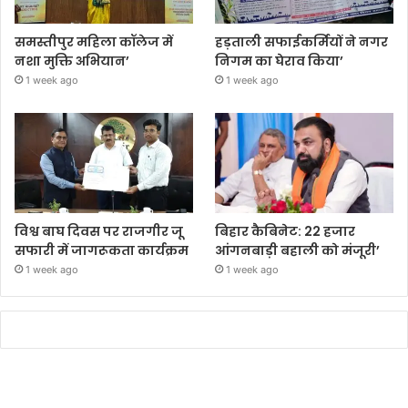
समस्तीपुर महिला कॉलेज में
हड़ताली सफाईकर्मियों ने नगर
नशा मुक्ति अभियान’
निगम का घेराव किया’
1 week ago
1 week ago
विश्व बाघ दिवस पर राजगीर जू
बिहार कैबिनेट: 22 हजार
सफारी में जागरूकता कार्यक्रम
आंगनबाड़ी बहाली को मंजूरी’
1 week ago
1 week ago