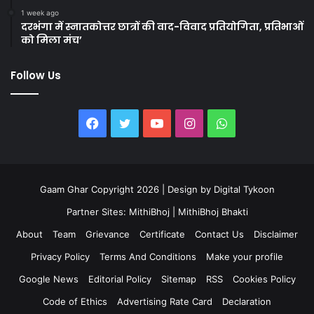
1 week ago
दरभंगा में स्नातकोत्तर छात्रों की वाद-विवाद प्रतियोगिता, प्रतिभाओं
को मिला मंच’
Follow Us
Facebook
Twitter
YouTube
Instagram
WhatsApp
Gaam Ghar Copyright 2026 | Design by
Digital Tykoon
Partner Sites:
MithiBhoj
|
MithiBhoj Bhakti
About
Team
Grievance
Certificate
Contact Us
Disclaimer
Privacy Policy
Terms And Conditions
Make your profile
Google News
Editorial Policy
Sitemap
RSS
Cookies Policy
Code of Ethics
Advertising Rate Card
Declaration