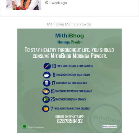
1 week ago
MithiBhog Moringa Powder