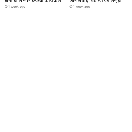
सफारी में जागरूकता कार्यक्रम
आंगनबाड़ी बहाली को मंजूरी’
1 week ago
1 week ago