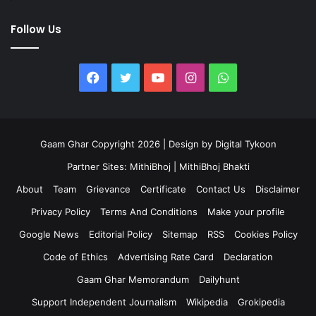
Follow Us
Facebook
Twitter
YouTube
Instagram
WhatsApp
Gaam Ghar Copyright 2026 | Design by
Digital Tykoon
Partner Sites:
MithiBhoj
|
MithiBhoj Bhakti
About
Team
Grievance
Certificate
Contact Us
Disclaimer
Privacy Policy
Terms And Conditions
Make your profile
Google News
Editorial Policy
Sitemap
RSS
Cookies Policy
Code of Ethics
Advertising Rate Card
Declaration
Gaam Ghar Memorandum
Dailyhunt
Support Independent Journalism
Wikipedia
Grokipedia