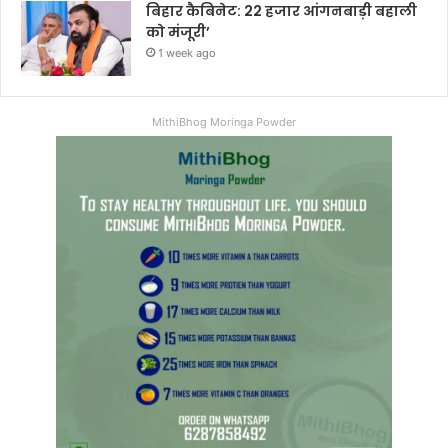
बिहार कैबिनेट: 22 हजार आंगनबाड़ी बहाली
को मंजूरी’
1 week ago
MithiBhog Moringa Powder