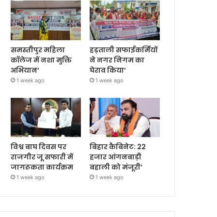
समस्तीपुर महिला
हड़ताली सफाईकर्मियों
कॉलेज में नशा मुक्ति
ने नगर निगम का
अभियान’
घेराव किया’
1 week ago
1 week ago
विश्व बाघ दिवस पर
बिहार कैबिनेट: 22
राजगीर जू सफारी में
हजार आंगनबाड़ी
जागरूकता कार्यक्रम
बहाली को मंजूरी’
1 week ago
1 week ago