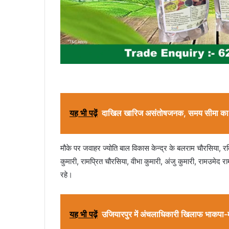
यह भी पढ़ें
दाखिल खारिज असंतोषजनक, समय सीमा का निर
मौके पर जवाहर ज्योति बाल विकास केन्द्र के बलराम चौरसिया, रव
कुमारी, रामप्रित चौरसिया, वीभा कुमारी, अंजु कुमारी, रामउमेद 
रहे।
यह भी पढ़ें
उजियारपुर में अंचलाधिकारी खिलाफ भाकपा-म