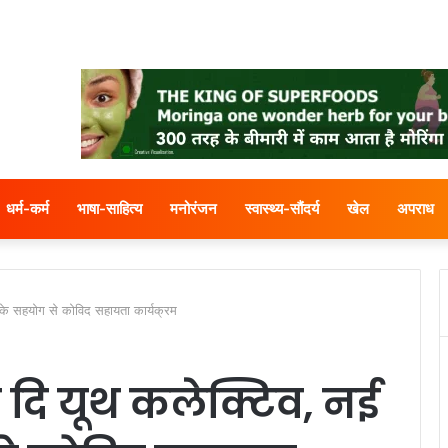
धर्म-कर्म
भाषा-साहित्य
मनोरंजन
स्वास्थ्य-सौंदर्य
खेल
अपराध
ी के सहयोग से कोविद सहायता कार्यक्रम
ी दि यूथ कलेक्टिव, नई