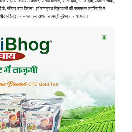
्ड सदस्य सियाराम कापर, संतोष मिश्रा, सीता देवी, अग्नि देवी, लक्ष्मन सादा,
ेवी, जीवछ राय विराना, डॉ रामसूरत प्रियदर्शी की सारस्वत उपस्थित़ि में
क्ति और परिवार का चयन कर राशन सामग्री मुहैया कराया गया।