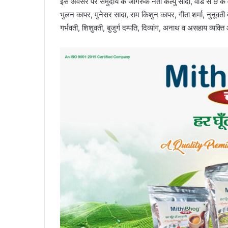
इस अवसर पर समुदाय के जागरुक नेता कल्पु सादा, वार्ड सं 9 के वार
भुलन कापर, मुनेसर सादा, राम किशुन कापर, गीता शर्मा, नुनूवती द
गर्भवती, शिशुवती, बुजुर्ग दम्पति, दिव्यांग, अनाथ व असहाय व्य