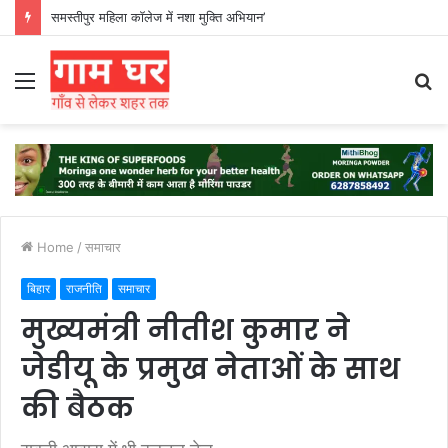
हड़ताली सफाईकर्मियों ने नगर निगम का घेराव किया’
Menu
S
fo
Home
/
समाचार
बिहार
राजनीति
समाचार
मुख्यमंत्री नीतीश कुमार ने
जेडीयू के प्रमुख नेताओं के साथ
की बैठक