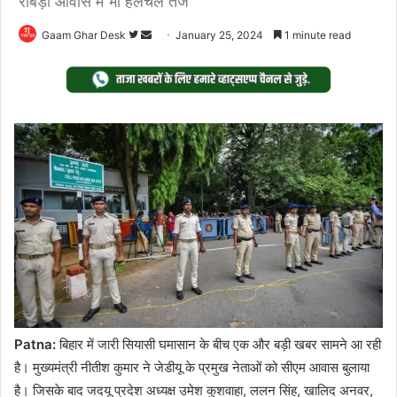
राबड़ी आवास में भी हलचल तेज
Follow
Send
Gaam Ghar Desk
January 25, 2024
1 minute read
on
an
Twitter
email
Patna:
बिहार में जारी सियासी घमासान के बीच एक और बड़ी खबर सामने आ रही
है। मुख्यमंत्री नीतीश कुमार ने जेडीयू के प्रमुख नेताओं को सीएम आवास बुलाया
है। जिसके बाद जदयू प्रदेश अध्यक्ष उमेश कुशवाहा, ललन सिंह, खालिद अनवर,