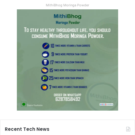
MithiBhog Moringa Powder
Recent Tech News