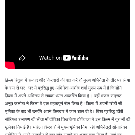
फ़िल्म हिंदुत्व में सम्वाद और किरदारों की बात करें तो मुख्य अभिनेता के तौर पर सिया
के राम से घर -घर मे प्रसिद्ध हुए अभिनेता आशीष शर्मा मुख्य रूप में हैं जिन्होंने
फ़िल्म में अपने अभिनय से सबका ध्यान आकर्षित किया है । वहीं भजन सम्राट
अनूप जलोटा ने फिल्म में एक महत्वपूर्ण रोल किया है.! फिल्म में अपनी छोटी सी
भूमिका के बाद भी उन्होंने अपने किरदार में जान डाल दी है। विश्व प्रसिद्ध टीवी
सीरियल रामायण की सीता माँ दीपिका चिखलिया टोपीवाला ने इस फ़िल्म में गुरु माँ की
भूमिका निभाई है। महिला किरदारों में मुख्य भूमिका निभा रही अभिनेत्री सोनारिका
भदोरिया ने अपने प्रदर्शन से चार चांद लगाते हुए अद्भुत काम किया है, जहां वह