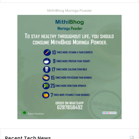
MithiBhog Moringa Powder
Recent Tech News