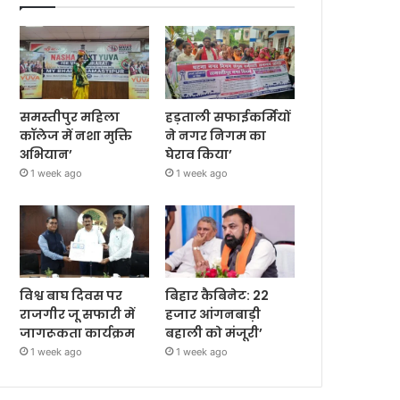
समस्तीपुर महिला
हड़ताली सफाईकर्मियों
कॉलेज में नशा मुक्ति
ने नगर निगम का
अभियान’
घेराव किया’
1 week ago
1 week ago
विश्व बाघ दिवस पर
बिहार कैबिनेट: 22
राजगीर जू सफारी में
हजार आंगनबाड़ी
जागरूकता कार्यक्रम
बहाली को मंजूरी’
1 week ago
1 week ago