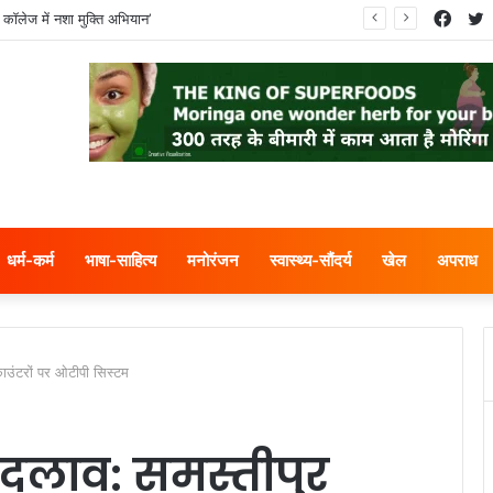
Face
T
 कॉलेज में नशा मुक्ति अभियान’
धर्म-कर्म
भाषा-साहित्य
मनोरंजन
स्वास्थ्य-सौंदर्य
खेल
अपराध
ाउंटरों पर ओटीपी सिस्टम
बदलाव: समस्तीपुर