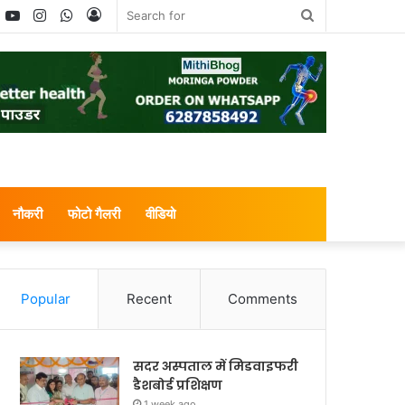
book
witter
YouTube
Instagram
WhatsApp
Log
Search
In
for
नौकरी
फोटो गैलरी
वीडियो
Popular
Recent
Comments
सदर अस्पताल में मिडवाइफरी
डैशबोर्ड प्रशिक्षण
1 week ago