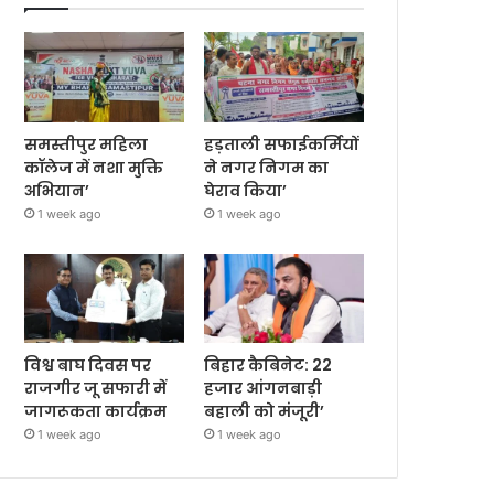
समस्तीपुर महिला
हड़ताली सफाईकर्मियों
कॉलेज में नशा मुक्ति
ने नगर निगम का
अभियान’
घेराव किया’
1 week ago
1 week ago
विश्व बाघ दिवस पर
बिहार कैबिनेट: 22
राजगीर जू सफारी में
हजार आंगनबाड़ी
जागरूकता कार्यक्रम
बहाली को मंजूरी’
1 week ago
1 week ago