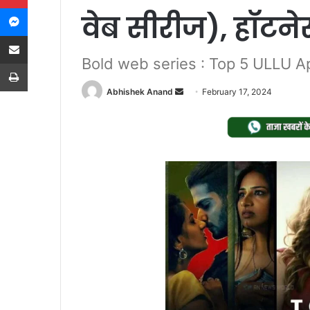
Messenger
वेब सीरीज), हॉटने
Share via Email
Bold web series : Top 5 ULLU A
Print
Send
Abhishek Anand
February 17, 2024
an
email