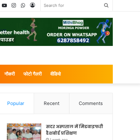
book
witter
YouTube
Instagram
WhatsApp
Log
Search
In
for
नौकरी
फोटो गैलरी
वीडियो
Popular
Recent
Comments
सदर अस्पताल में मिडवाइफरी
डैशबोर्ड प्रशिक्षण
1 week ago