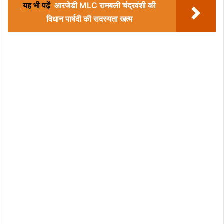
यह भी पढ़ें
आरजेडी MLC रामबली चंद्रवंशी की
विधान पार्षदी की सदस्यता खत्म