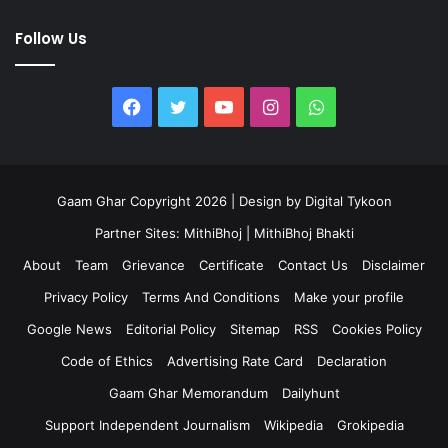
Follow Us
Facebook
Twitter
YouTube
Instagram
WhatsApp
Gaam Ghar Copyright 2026 | Design by
Digital Tykoon
Partner Sites:
MithiBhoj
|
MithiBhoj Bhakti
About
Team
Grievance
Certificate
Contact Us
Disclaimer
Privacy Policy
Terms And Conditions
Make your profile
Google News
Editorial Policy
Sitemap
RSS
Cookies Policy
Code of Ethics
Advertising Rate Card
Declaration
Gaam Ghar Memorandum
Dailyhunt
Support Independent Journalism
Wikipedia
Grokipedia