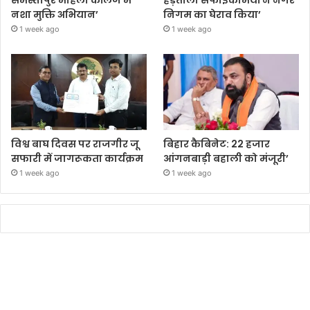
समस्तीपुर महिला कॉलेज में
हड़ताली सफाईकर्मियों ने नगर
नशा मुक्ति अभियान’
निगम का घेराव किया’
1 week ago
1 week ago
विश्व बाघ दिवस पर राजगीर जू
बिहार कैबिनेट: 22 हजार
सफारी में जागरूकता कार्यक्रम
आंगनबाड़ी बहाली को मंजूरी’
1 week ago
1 week ago