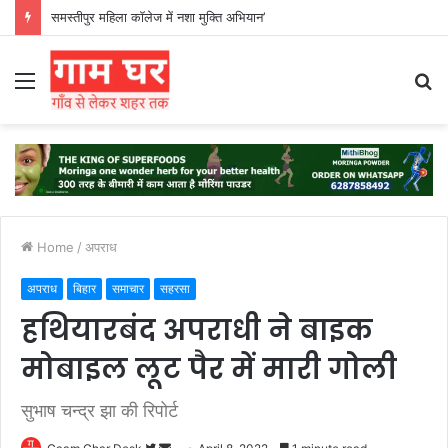
हड़ताली सफाईकर्मियों ने नगर निगम का घेराव किया’
Menu
S
fo
Home
/
अपराध
अपराध
बिहार
समाचार
सहरसा
हथियारबंद अपराधी ने बाइक
मोबाइल लूट पैर में मारी गोली
सुभाष चन्द्र झा की रिपोर्ट
Follow
Send