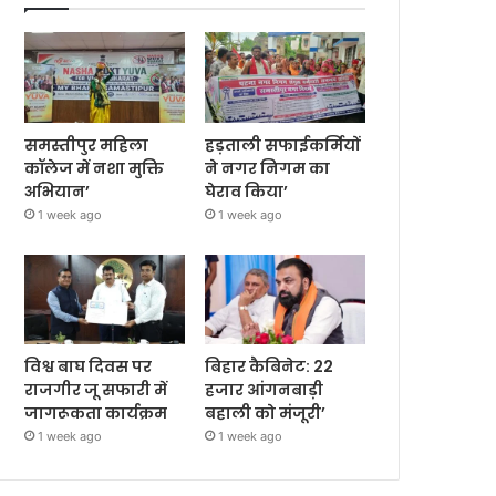
समस्तीपुर महिला
हड़ताली सफाईकर्मियों
कॉलेज में नशा मुक्ति
ने नगर निगम का
अभियान’
घेराव किया’
1 week ago
1 week ago
विश्व बाघ दिवस पर
बिहार कैबिनेट: 22
राजगीर जू सफारी में
हजार आंगनबाड़ी
जागरूकता कार्यक्रम
बहाली को मंजूरी’
1 week ago
1 week ago