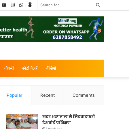
book
witter
YouTube
Instagram
WhatsApp
Log
Search
In
for
नौकरी
फोटो गैलरी
वीडियो
Popular
Recent
Comments
सदर अस्पताल में मिडवाइफरी
डैशबोर्ड प्रशिक्षण
1 week ago