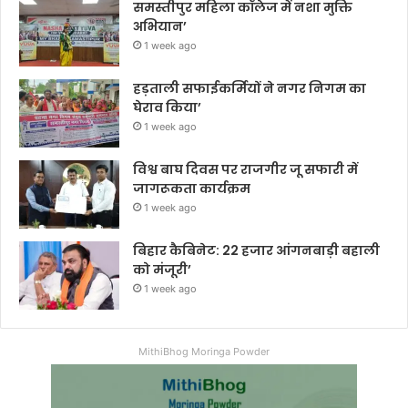
समस्तीपुर महिला कॉलेज में नशा मुक्ति
अभियान’
1 week ago
हड़ताली सफाईकर्मियों ने नगर निगम का
घेराव किया’
1 week ago
विश्व बाघ दिवस पर राजगीर जू सफारी में
जागरूकता कार्यक्रम
1 week ago
बिहार कैबिनेट: 22 हजार आंगनबाड़ी बहाली
को मंजूरी’
1 week ago
MithiBhog Moringa Powder