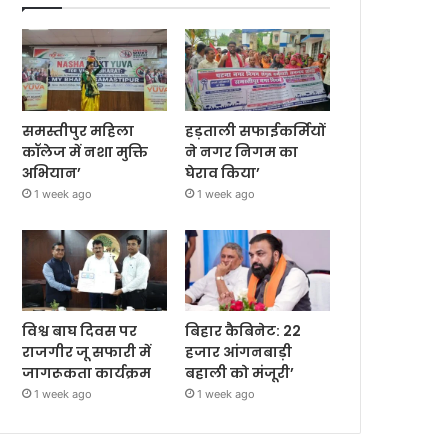
समस्तीपुर महिला
हड़ताली सफाईकर्मियों
कॉलेज में नशा मुक्ति
ने नगर निगम का
अभियान’
घेराव किया’
1 week ago
1 week ago
विश्व बाघ दिवस पर
बिहार कैबिनेट: 22
राजगीर जू सफारी में
हजार आंगनबाड़ी
जागरूकता कार्यक्रम
बहाली को मंजूरी’
1 week ago
1 week ago