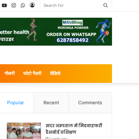
book
witter
YouTube
Instagram
WhatsApp
Log
Search
In
for
नौकरी
फोटो गैलरी
वीडियो
Popular
Recent
Comments
सदर अस्पताल में मिडवाइफरी
डैशबोर्ड प्रशिक्षण
1 week ago