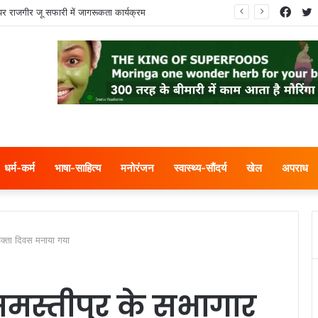
Face
T
पर राजगीर जू सफारी में जागरूकता कार्यक्रम
धर्म-कर्म
भाषा-साहित्य
मनोरंजन
स्वास्थ्य-सौंदर्य
खेल
अपराध
क्ता दिवस मनाया गया
मस्तीपुर के सभागार