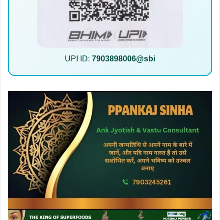
UPI ID:
7903898006@sbi