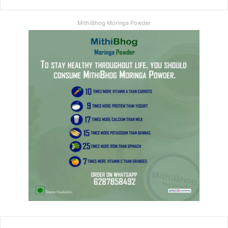
MithiBhog Moringa Powder