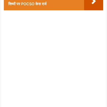
शिष्यों पर POCSO केस दर्ज