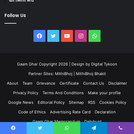
को मिला मंच’
Follow Us
Facebook
Twitter
YouTube
Instagram
WhatsApp
Gaam Ghar Copyright 2026 | Design by
Digital Tykoon
Partner Sites:
MithiBhoj
|
MithiBhoj Bhakti
About
Team
Grievance
Certificate
Contact Us
Disclaimer
Privacy Policy
Terms And Conditions
Make your profile
Google News
Editorial Policy
Sitemap
RSS
Cookies Policy
Code of Ethics
Advertising Rate Card
Declaration
Gaam Ghar Memorandum
Dailyhunt
Support Independent Journalism
Wikipedia
Grokipedia
Facebook
Twitter
WhatsApp
Telegram
Viber