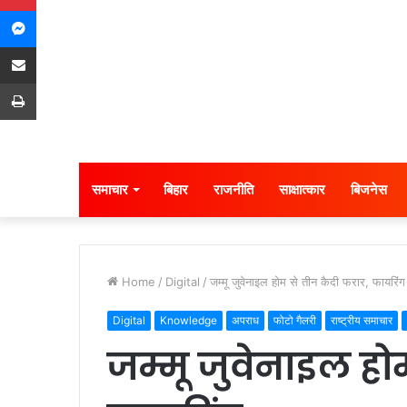
Messenger
Share via Email
Print
समाचार
बिहार
राजनीति
साक्षात्कार
बिजनेस
Home
/
Digital
/
जम्मू जुवेनाइल होम से तीन कैदी फरार, फायरिंग
Digital
Knowledge
अपराध
फोटो गैलरी
राष्ट्रीय समाचार
जम्मू जुवेनाइल हो