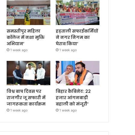
समस्तीपुर महिला
हड़ताली सफाईकर्मियों
कॉलेज में नशा मुक्ति
ने नगर निगम का
अभियान’
घेराव किया’
1 week ago
1 week ago
विश्व बाघ दिवस पर
बिहार कैबिनेट: 22
राजगीर जू सफारी में
हजार आंगनबाड़ी
जागरूकता कार्यक्रम
बहाली को मंजूरी’
1 week ago
1 week ago