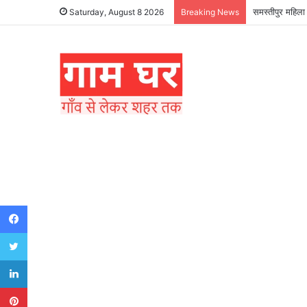
समस्तीपुर महिला 
Saturday, August 8 2026
Breaking News
Facebook
Twitter
LinkedIn
Pinterest