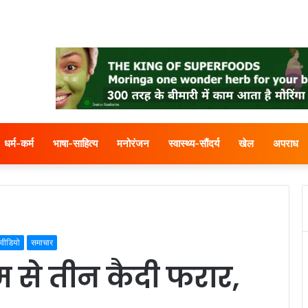
धर्म-कर्म
भाषा-साहित्य
मनोरंजन
स्वास्थ्य-सौंदर्य
खेल
अपराध
वीडियो
समाचार
म से तीन कैदी फरार,