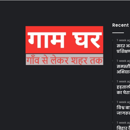
Recent
1 week a
सदर अस
प्रशिक्ष
1 week a
समस्ती
अभिया
1 week a
हड़ताल
का घेर
1 week a
विश्व 
जागरूक
1 week a
बिहार 