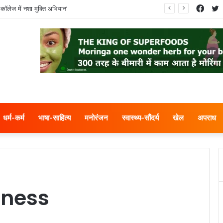
Face
T
कॉलेज में नशा मुक्ति अभियान’
धर्म-कर्म
भाषा-साहित्य
मनोरंजन
स्वास्थ्य-सौंदर्य
खेल
अपराध
sness