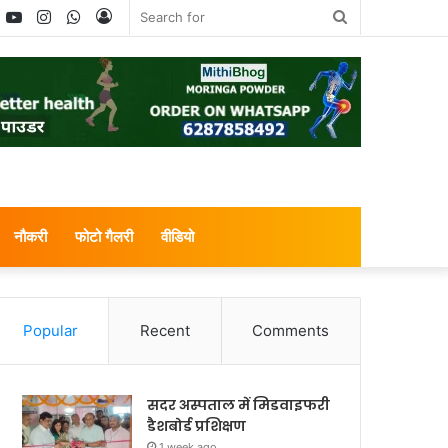
book
witter
YouTube
Instagram
WhatsApp
Log
Search
In
for
नौकरी
फोटो गैलरी
वीडियो
Popular
Recent
Comments
सदर अस्पताल में मिडवाइफरी
डैशबोर्ड प्रशिक्षण
1 week ago