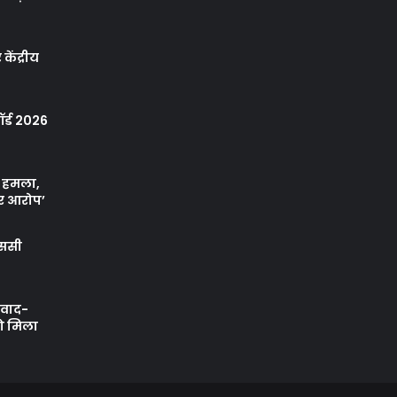
केंद्रीय
र्ड 2026
ा हमला,
र आरोप’
एससी
ी वाद-
को मिला