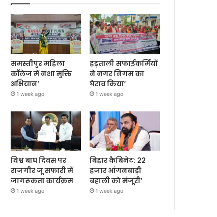
समस्तीपुर महिला
हड़ताली सफाईकर्मियों
कॉलेज में नशा मुक्ति
ने नगर निगम का
अभियान’
घेराव किया’
1 week ago
1 week ago
विश्व बाघ दिवस पर
बिहार कैबिनेट: 22
राजगीर जू सफारी में
हजार आंगनबाड़ी
जागरूकता कार्यक्रम
बहाली को मंजूरी’
1 week ago
1 week ago