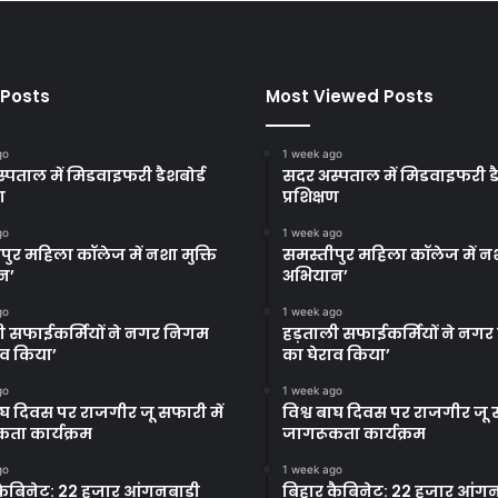
 Posts
Most Viewed Posts
go
1 week ago
्पताल में मिडवाइफरी डैशबोर्ड
सदर अस्पताल में मिडवाइफरी डै
ण
प्रशिक्षण
go
1 week ago
पुर महिला कॉलेज में नशा मुक्ति
समस्तीपुर महिला कॉलेज में नश
न’
अभियान’
go
1 week ago
ी सफाईकर्मियों ने नगर निगम
हड़ताली सफाईकर्मियों ने नग
ाव किया’
का घेराव किया’
go
1 week ago
बाघ दिवस पर राजगीर जू सफारी में
विश्व बाघ दिवस पर राजगीर जू स
ता कार्यक्रम
जागरूकता कार्यक्रम
go
1 week ago
कैबिनेट: 22 हजार आंगनबाड़ी
बिहार कैबिनेट: 22 हजार आंगन