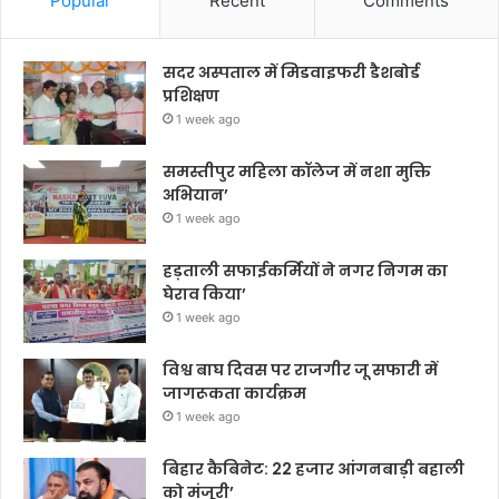
Popular
Recent
Comments
सदर अस्पताल में मिडवाइफरी डैशबोर्ड
प्रशिक्षण
1 week ago
समस्तीपुर महिला कॉलेज में नशा मुक्ति
अभियान’
1 week ago
हड़ताली सफाईकर्मियों ने नगर निगम का
घेराव किया’
1 week ago
विश्व बाघ दिवस पर राजगीर जू सफारी में
जागरूकता कार्यक्रम
1 week ago
बिहार कैबिनेट: 22 हजार आंगनबाड़ी बहाली
को मंजूरी’