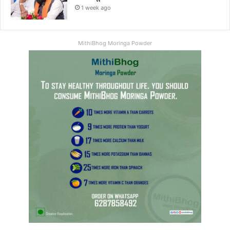
1 week ago
MithiBhog Moringa Powder