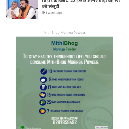
बिहार कैबिनेट: 22 हजार आंगनबाड़ी बहाली
को मंजूरी’
1 week ago
MithiBhog Moringa Powder