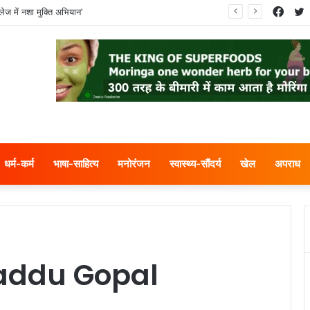
Face
T
ेज में नशा मुक्ति अभियान’
धर्म-कर्म
भाषा-साहित्य
मनोरंजन
स्वास्थ्य-सौंदर्य
खेल
अपराध
addu Gopal