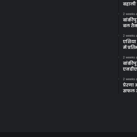
बहाली 
2 weeks 
बांकीपु
बल तैन
2 weeks 
एशिया 
में प्र
2 weeks 
बांकीप
एनडीए
2 weeks 
प्रेरण
सफल अभ