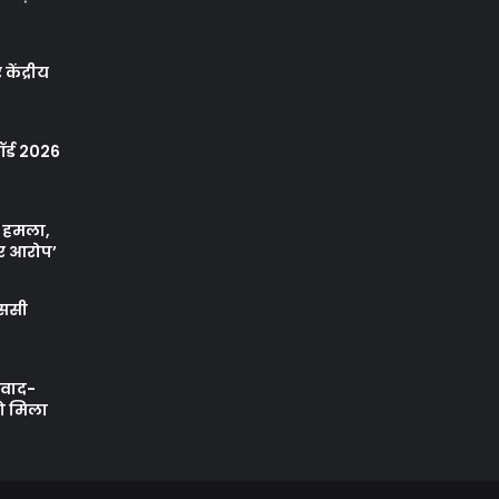
केंद्रीय
र्ड 2026
ा हमला,
र आरोप’
एससी
ी वाद-
को मिला