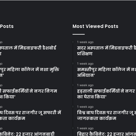
 Posts
Most Viewed Posts
go
1 week ago
्पताल में मिडवाइफरी डैशबोर्ड
सदर अस्पताल में मिडवाइफरी डै
ण
प्रशिक्षण
go
1 week ago
पुर महिला कॉलेज में नशा मुक्ति
समस्तीपुर महिला कॉलेज में नश
न’
अभियान’
go
1 week ago
ी सफाईकर्मियों ने नगर निगम
हड़ताली सफाईकर्मियों ने नग
ाव किया’
का घेराव किया’
go
1 week ago
बाघ दिवस पर राजगीर जू सफारी में
विश्व बाघ दिवस पर राजगीर जू स
ता कार्यक्रम
जागरूकता कार्यक्रम
go
1 week ago
कैबिनेट: 22 हजार आंगनबाड़ी
बिहार कैबिनेट: 22 हजार आंगन