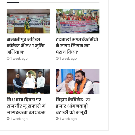
समस्तीपुर महिला
हड़ताली सफाईकर्मियों
कॉलेज में नशा मुक्ति
ने नगर निगम का
अभियान’
घेराव किया’
1 week ago
1 week ago
विश्व बाघ दिवस पर
बिहार कैबिनेट: 22
राजगीर जू सफारी में
हजार आंगनबाड़ी
जागरूकता कार्यक्रम
बहाली को मंजूरी’
1 week ago
1 week ago