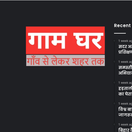
Recent
1 week a
सदर अस
प्रशिक्ष
1 week a
समस्ती
अभिया
1 week a
हड़ताल
का घेर
1 week a
विश्व 
जागरूक
1 week a
बिहार 