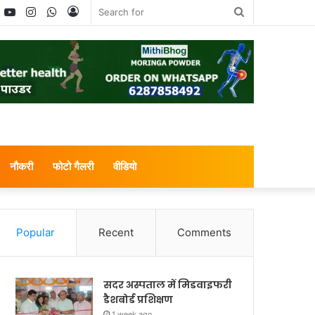
book
witter
YouTube
Instagram
WhatsApp
Log
Search
In
for
नौकरी
फोटो गैलरी
वीडियो
Popular
Recent
Comments
सदर अस्पताल में मिडवाइफरी
डैशबोर्ड प्रशिक्षण
1 week ago