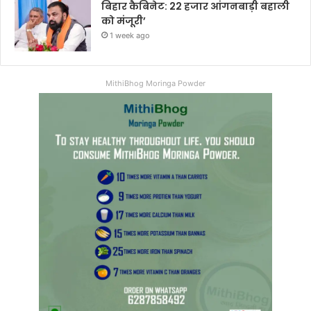
बिहार कैबिनेट: 22 हजार आंगनबाड़ी बहाली
को मंजूरी’
1 week ago
MithiBhog Moringa Powder