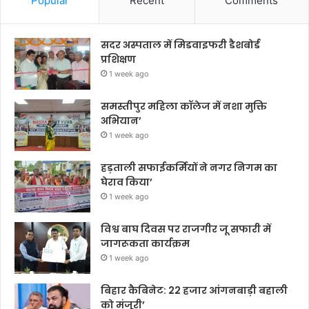
Popular
Recent
Comments
सदर अस्पताल में मिडवाइफरी डैशबोर्ड
प्रशिक्षण
1 week ago
समस्तीपुर महिला कॉलेज में नशा मुक्ति
अभियान’
1 week ago
हड़ताली सफाईकर्मियों ने नगर निगम का
घेराव किया’
1 week ago
विश्व बाघ दिवस पर राजगीर जू सफारी में
जागरूकता कार्यक्रम
1 week ago
बिहार कैबिनेट: 22 हजार आंगनबाड़ी बहाली
को मंजूरी’