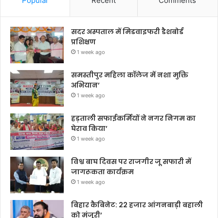
Popular
Recent
Comments
सदर अस्पताल में मिडवाइफरी डैशबोर्ड
प्रशिक्षण
1 week ago
समस्तीपुर महिला कॉलेज में नशा मुक्ति
अभियान’
1 week ago
हड़ताली सफाईकर्मियों ने नगर निगम का
घेराव किया’
1 week ago
विश्व बाघ दिवस पर राजगीर जू सफारी में
जागरूकता कार्यक्रम
1 week ago
बिहार कैबिनेट: 22 हजार आंगनबाड़ी बहाली
को मंजूरी’