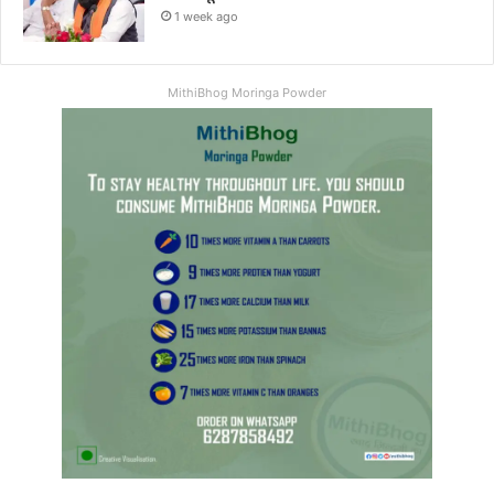
1 week ago
MithiBhog Moringa Powder