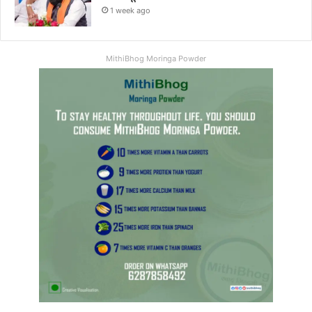
1 week ago
MithiBhog Moringa Powder