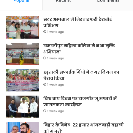
Popular
Recent
Comments
सदर अस्पताल में मिडवाइफरी डैशबोर्ड
प्रशिक्षण
1 week ago
समस्तीपुर महिला कॉलेज में नशा मुक्ति
अभियान’
1 week ago
हड़ताली सफाईकर्मियों ने नगर निगम का
घेराव किया’
1 week ago
विश्व बाघ दिवस पर राजगीर जू सफारी में
जागरूकता कार्यक्रम
1 week ago
बिहार कैबिनेट: 22 हजार आंगनबाड़ी बहाली
को मंजूरी’