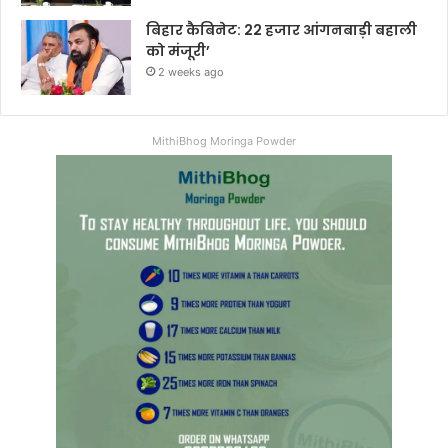
बिहार कैबिनेट: 22 हजार आंगनबाड़ी बहाली
को मंजूरी’
2 weeks ago
MithiBhog Moringa Powder