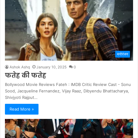
मनोरंजन
Ashok Ashq
January 10, 2025
0
फतेह की फतेह
Bollywood Movie Reviews Fateh : IMDB Critic Review Cast - Sonu
Sood, Jacqueline Fernandez, Vijay Raaz, Dibyendu Bhattacharya,
Shivjyoti Rajput…
Read More »