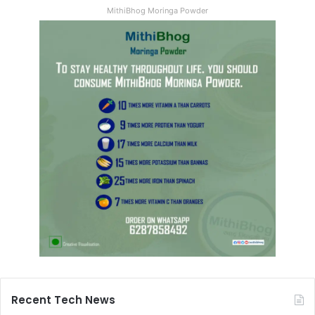
MithiBhog Moringa Powder
Recent Tech News