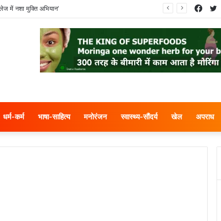
Face
T
ेज में नशा मुक्ति अभियान’
धर्म-कर्म
भाषा-साहित्य
मनोरंजन
स्वास्थ्य-सौंदर्य
खेल
अपराध