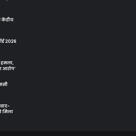
केंद्रीय
र्ड 2026
ा हमला,
र आरोप’
एससी
ी वाद-
को मिला