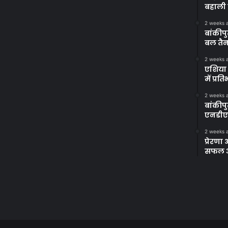
बहाली 
2 weeks 
बांकीपु
बल तैन
2 weeks 
एशिया 
में प्र
2 weeks 
बांकीप
एनडीए
2 weeks 
प्रेरण
सफल अभ