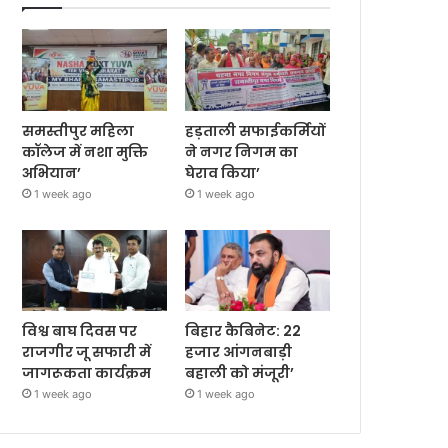
समस्तीपुर महिला
हड़ताली सफाईकर्मियों
कॉलेज में नशा मुक्ति
ने नगर निगम का
अभियान’
घेराव किया’
1 week ago
1 week ago
विश्व बाघ दिवस पर
बिहार कैबिनेट: 22
राजगीर जू सफारी में
हजार आंगनबाड़ी
जागरूकता कार्यक्रम
बहाली को मंजूरी’
1 week ago
1 week ago