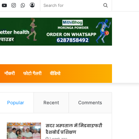
book
witter
YouTube
Instagram
WhatsApp
Log
Search
In
for
नौकरी
फोटो गैलरी
वीडियो
Popular
Recent
Comments
सदर अस्पताल में मिडवाइफरी
डैशबोर्ड प्रशिक्षण
1 week ago