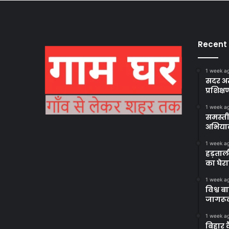
Recent
1 week a
सदर अस
प्रशिक्ष
1 week a
समस्ती
अभिया
1 week a
हड़ताल
का घेर
1 week a
विश्व 
जागरूक
1 week a
बिहार 