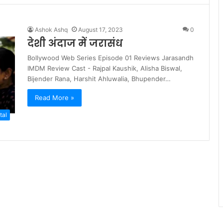
Ashok Ashq
August 17, 2023
0
देशी अंदाज में जरासंध
Bollywood Web Series Episode 01 Reviews Jarasandh
IMDM Review Cast - Rajpal Kaushik, Alisha Biswal,
Bijender Rana, Harshit Ahluwalia, Bhupender…
Read More »
tal