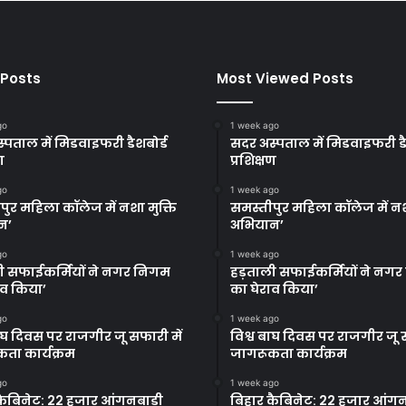
 Posts
Most Viewed Posts
go
1 week ago
्पताल में मिडवाइफरी डैशबोर्ड
सदर अस्पताल में मिडवाइफरी डै
ण
प्रशिक्षण
go
1 week ago
पुर महिला कॉलेज में नशा मुक्ति
समस्तीपुर महिला कॉलेज में नश
न’
अभियान’
go
1 week ago
ी सफाईकर्मियों ने नगर निगम
हड़ताली सफाईकर्मियों ने नग
ाव किया’
का घेराव किया’
go
1 week ago
बाघ दिवस पर राजगीर जू सफारी में
विश्व बाघ दिवस पर राजगीर जू स
ता कार्यक्रम
जागरूकता कार्यक्रम
go
1 week ago
कैबिनेट: 22 हजार आंगनबाड़ी
बिहार कैबिनेट: 22 हजार आंगन