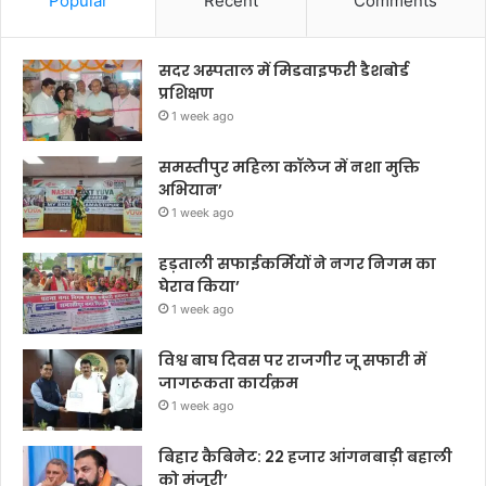
Popular
Recent
Comments
सदर अस्पताल में मिडवाइफरी डैशबोर्ड
प्रशिक्षण
1 week ago
समस्तीपुर महिला कॉलेज में नशा मुक्ति
अभियान’
1 week ago
हड़ताली सफाईकर्मियों ने नगर निगम का
घेराव किया’
1 week ago
विश्व बाघ दिवस पर राजगीर जू सफारी में
जागरूकता कार्यक्रम
1 week ago
बिहार कैबिनेट: 22 हजार आंगनबाड़ी बहाली
को मंजूरी’