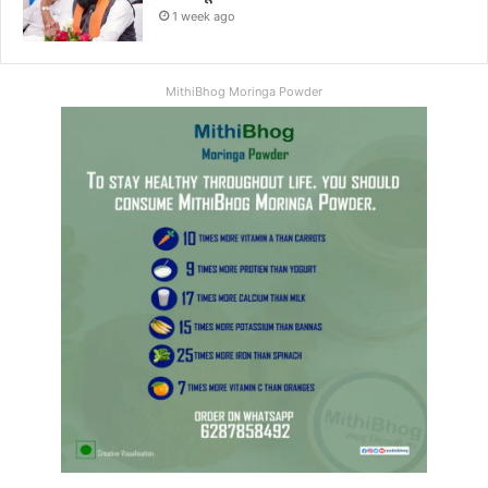
1 week ago
MithiBhog Moringa Powder