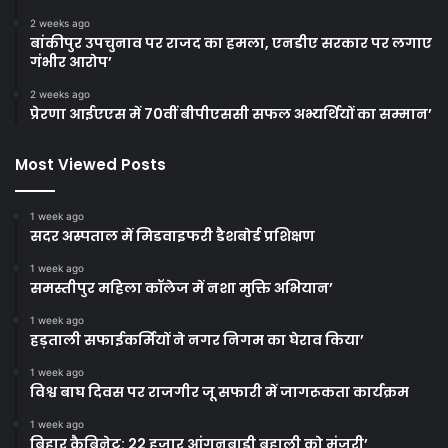
2 weeks ago
बांकीपुर उपचुनाव पर राजद का हमला, एनडीए सरकार पर लगाए
गंभीर आरोप’
2 weeks ago
प्रेरणा आईएएस में 70वीं बीपीएससी सफल अभ्यर्थियों का सम्मान’
Most Viewed Posts
1 week ago
सदर अस्पताल में मिडवाइफरी डैशबोर्ड प्रशिक्षण
1 week ago
समस्तीपुर महिला कॉलेज में नशा मुक्ति अभियान’
1 week ago
हड़ताली सफाईकर्मियों ने नगर निगम का घेराव किया’
1 week ago
विश्व बाघ दिवस पर राजगीर जू सफारी में जागरूकता कार्यक्रम
1 week ago
बिहार कैबिनेट: 22 हजार आंगनबाड़ी बहाली को मंजूरी’