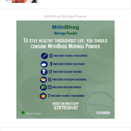
MithiBhog Moringa Powder