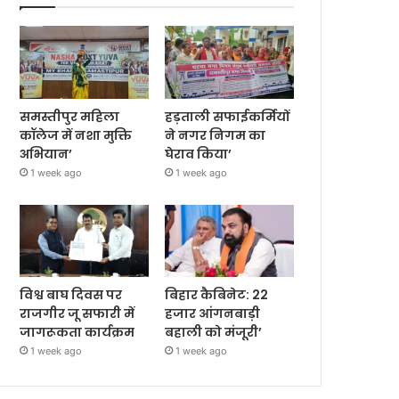
समस्तीपुर महिला
हड़ताली सफाईकर्मियों
कॉलेज में नशा मुक्ति
ने नगर निगम का
अभियान’
घेराव किया’
1 week ago
1 week ago
विश्व बाघ दिवस पर
बिहार कैबिनेट: 22
राजगीर जू सफारी में
हजार आंगनबाड़ी
जागरूकता कार्यक्रम
बहाली को मंजूरी’
1 week ago
1 week ago