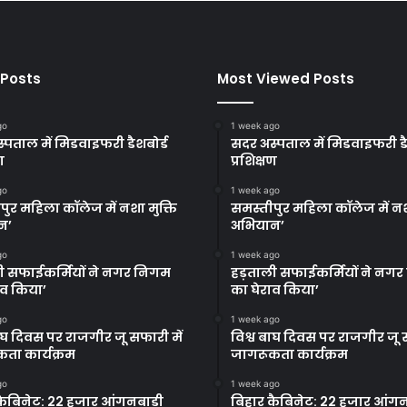
 Posts
Most Viewed Posts
go
1 week ago
्पताल में मिडवाइफरी डैशबोर्ड
सदर अस्पताल में मिडवाइफरी डै
ण
प्रशिक्षण
go
1 week ago
पुर महिला कॉलेज में नशा मुक्ति
समस्तीपुर महिला कॉलेज में नश
न’
अभियान’
go
1 week ago
ी सफाईकर्मियों ने नगर निगम
हड़ताली सफाईकर्मियों ने नग
ाव किया’
का घेराव किया’
go
1 week ago
बाघ दिवस पर राजगीर जू सफारी में
विश्व बाघ दिवस पर राजगीर जू स
ता कार्यक्रम
जागरूकता कार्यक्रम
go
1 week ago
कैबिनेट: 22 हजार आंगनबाड़ी
बिहार कैबिनेट: 22 हजार आंगन