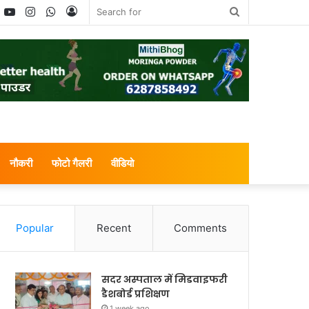
book
witter
YouTube
Instagram
WhatsApp
Log
Search
In
for
नौकरी
फोटो गैलरी
वीडियो
Popular
Recent
Comments
सदर अस्पताल में मिडवाइफरी
डैशबोर्ड प्रशिक्षण
1 week ago