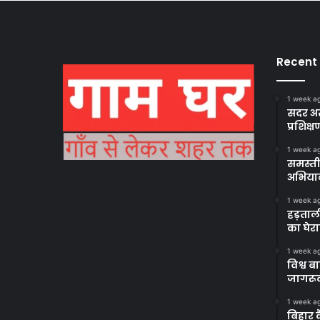
Recent
1 week a
सदर अस
प्रशिक्ष
1 week a
समस्ती
अभिया
1 week a
हड़ताल
का घेर
1 week a
विश्व 
जागरूक
1 week a
बिहार 