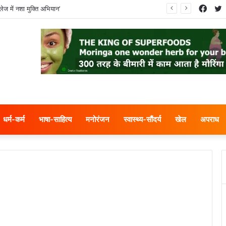
Face
T
ेज में नशा मुक्ति अभियान’
धर्म-कर्म
भाषा-साहित्य
मनोरंजन
स्वास्थ्य-सौंदर्य
खेल
अपराध