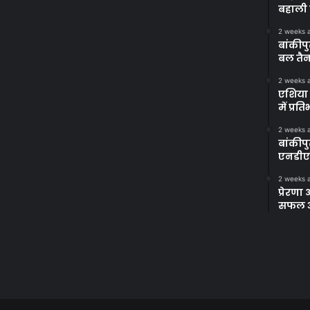
बहाली 
2 weeks 
बांकीपु
बल तैन
2 weeks 
एशिया 
में प्र
2 weeks 
बांकीप
एनडीए
2 weeks 
प्रेरण
सफल अभ