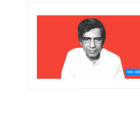
भाषा-साहि