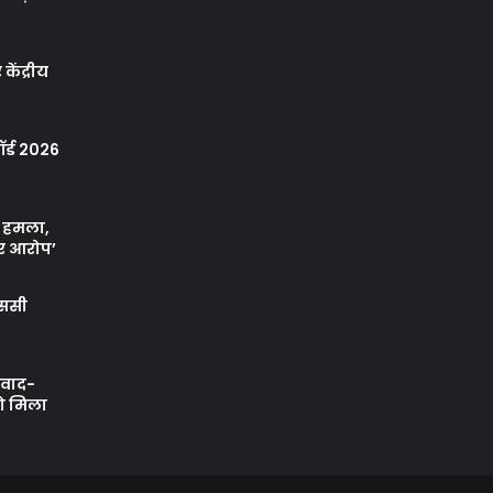
केंद्रीय
र्ड 2026
ा हमला,
र आरोप’
एससी
ी वाद-
को मिला