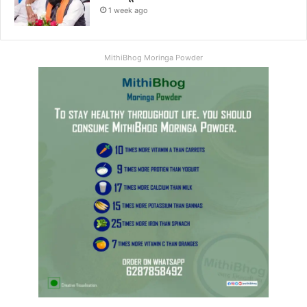
1 week ago
MithiBhog Moringa Powder