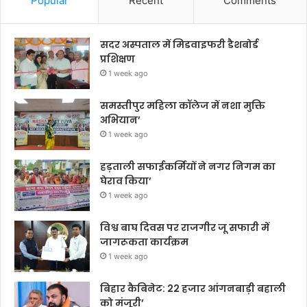
Popular
Recent
Comments
सदर अस्पताल में मिडवाइफरी डैशबोर्ड
प्रशिक्षण
1 week ago
समस्तीपुर महिला कॉलेज में नशा मुक्ति
अभियान’
1 week ago
हड़ताली सफाईकर्मियों ने नगर निगम का
घेराव किया’
1 week ago
विश्व बाघ दिवस पर राजगीर जू सफारी में
जागरूकता कार्यक्रम
1 week ago
बिहार कैबिनेट: 22 हजार आंगनबाड़ी बहाली
को मंजूरी’