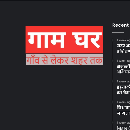
Recent
1 week a
सदर अस
प्रशिक्ष
1 week a
समस्ती
अभिया
1 week a
हड़ताल
का घेर
1 week a
विश्व 
जागरूक
1 week a
बिहार 