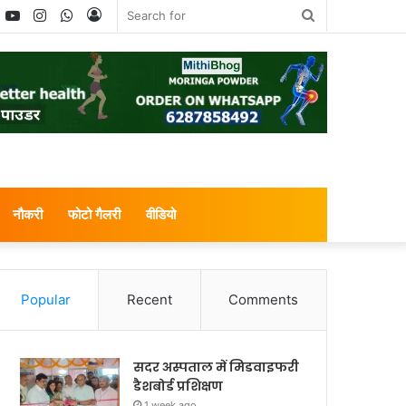
book
witter
YouTube
Instagram
WhatsApp
Log
Search
In
for
नौकरी
फोटो गैलरी
वीडियो
Popular
Recent
Comments
सदर अस्पताल में मिडवाइफरी
डैशबोर्ड प्रशिक्षण
1 week ago