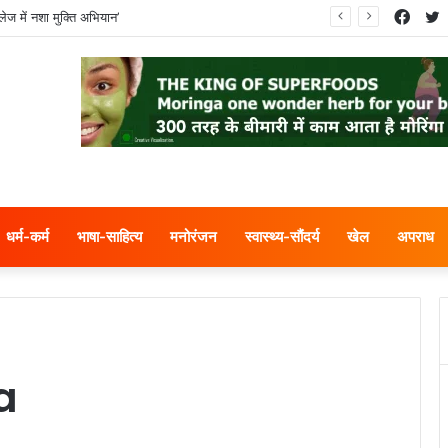
Face
T
ेज में नशा मुक्ति अभियान’
धर्म-कर्म
भाषा-साहित्य
मनोरंजन
स्वास्थ्य-सौंदर्य
खेल
अपराध
a