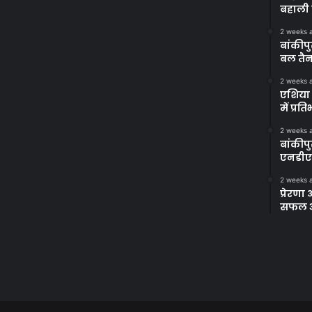
बहाली 
2 weeks 
बांकीपु
बल तैन
2 weeks 
एशिया 
में प्र
2 weeks 
बांकीप
एनडीए
2 weeks 
प्रेरण
सफल अभ