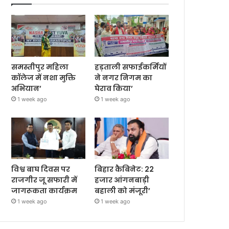
समस्तीपुर महिला
हड़ताली सफाईकर्मियों
कॉलेज में नशा मुक्ति
ने नगर निगम का
अभियान’
घेराव किया’
1 week ago
1 week ago
विश्व बाघ दिवस पर
बिहार कैबिनेट: 22
राजगीर जू सफारी में
हजार आंगनबाड़ी
जागरूकता कार्यक्रम
बहाली को मंजूरी’
1 week ago
1 week ago