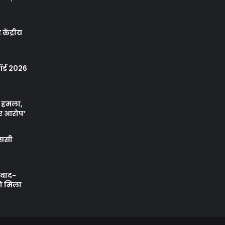
केंद्रीय
र्ड 2026
ा हमला,
र आरोप’
एससी
ी वाद-
को मिला