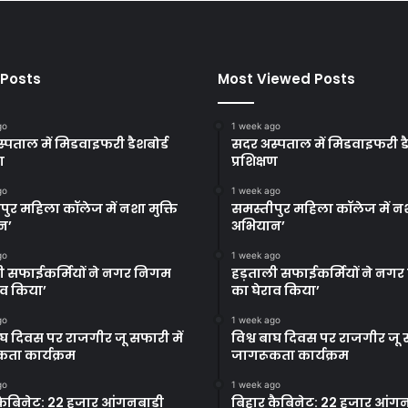
 Posts
Most Viewed Posts
go
1 week ago
्पताल में मिडवाइफरी डैशबोर्ड
सदर अस्पताल में मिडवाइफरी डै
ण
प्रशिक्षण
go
1 week ago
पुर महिला कॉलेज में नशा मुक्ति
समस्तीपुर महिला कॉलेज में नश
न’
अभियान’
go
1 week ago
ी सफाईकर्मियों ने नगर निगम
हड़ताली सफाईकर्मियों ने नग
ाव किया’
का घेराव किया’
go
1 week ago
बाघ दिवस पर राजगीर जू सफारी में
विश्व बाघ दिवस पर राजगीर जू स
ता कार्यक्रम
जागरूकता कार्यक्रम
go
1 week ago
कैबिनेट: 22 हजार आंगनबाड़ी
बिहार कैबिनेट: 22 हजार आंगन