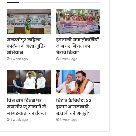
समस्तीपुर महिला
हड़ताली सफाईकर्मियों
कॉलेज में नशा मुक्ति
ने नगर निगम का
अभियान’
घेराव किया’
1 week ago
1 week ago
विश्व बाघ दिवस पर
बिहार कैबिनेट: 22
राजगीर जू सफारी में
हजार आंगनबाड़ी
जागरूकता कार्यक्रम
बहाली को मंजूरी’
1 week ago
1 week ago