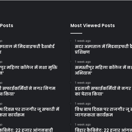
 Posts
Most Viewed Posts
go
1 week ago
्पताल में मिडवाइफरी डैशबोर्ड
सदर अस्पताल में मिडवाइफरी डै
ण
प्रशिक्षण
go
1 week ago
पुर महिला कॉलेज में नशा मुक्ति
समस्तीपुर महिला कॉलेज में नश
न’
अभियान’
go
1 week ago
ी सफाईकर्मियों ने नगर निगम
हड़ताली सफाईकर्मियों ने नग
ाव किया’
का घेराव किया’
go
1 week ago
बाघ दिवस पर राजगीर जू सफारी में
विश्व बाघ दिवस पर राजगीर जू स
ता कार्यक्रम
जागरूकता कार्यक्रम
go
1 week ago
कैबिनेट: 22 हजार आंगनबाड़ी
बिहार कैबिनेट: 22 हजार आंगन