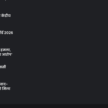
केंद्रीय
र्ड 2026
ा हमला,
र आरोप’
एससी
ी वाद-
को मिला