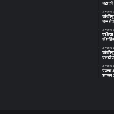
बहाली 
2 weeks 
बांकीपु
बल तैन
2 weeks 
एशिया 
में प्र
2 weeks 
बांकीप
एनडीए
2 weeks 
प्रेरण
सफल अभ