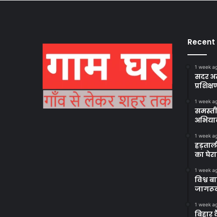
Recent
1 week a
सदर अस
प्रशिक्ष
1 week a
समस्ती
अभिया
1 week a
हड़ताल
का घेर
1 week a
विश्व 
जागरूक
1 week a
बिहार 