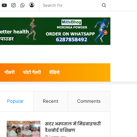
book
witter
YouTube
Instagram
WhatsApp
Log
Search
In
for
नौकरी
फोटो गैलरी
वीडियो
Popular
Recent
Comments
सदर अस्पताल में मिडवाइफरी
डैशबोर्ड प्रशिक्षण
1 week ago