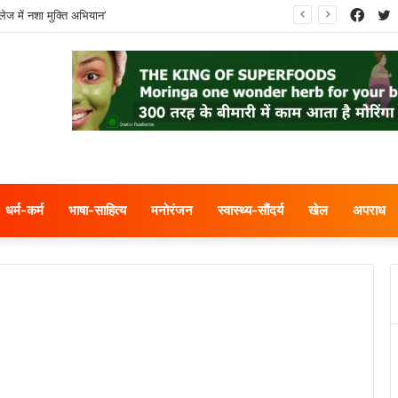
Face
T
ेज में नशा मुक्ति अभियान’
धर्म-कर्म
भाषा-साहित्य
मनोरंजन
स्वास्थ्य-सौंदर्य
खेल
अपराध