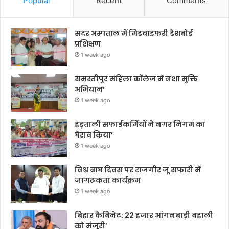
Popular
Recent
Comments
सदर अस्पताल में मिडवाइफरी डैशबोर्ड
प्रशिक्षण
1 week ago
समस्तीपुर महिला कॉलेज में नशा मुक्ति
अभियान’
1 week ago
हड़ताली सफाईकर्मियों ने नगर निगम का
घेराव किया’
1 week ago
विश्व बाघ दिवस पर राजगीर जू सफारी में
जागरूकता कार्यक्रम
1 week ago
बिहार कैबिनेट: 22 हजार आंगनबाड़ी बहाली
को मंजूरी’