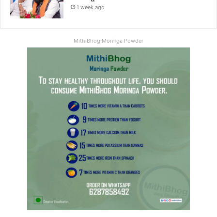
1 week ago
MithiBhog Moringa Powder