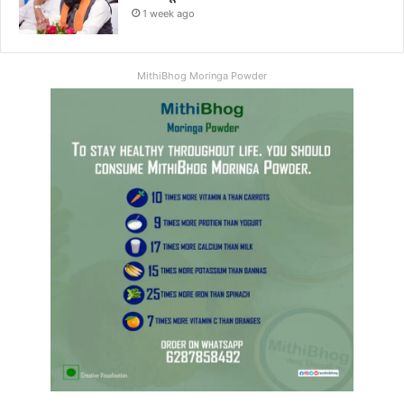
1 week ago
MithiBhog Moringa Powder