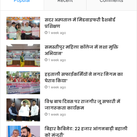
Popular
Recent
Comments
सदर अस्पताल में मिडवाइफरी डैशबोर्ड
प्रशिक्षण
1 week ago
समस्तीपुर महिला कॉलेज में नशा मुक्ति
अभियान’
1 week ago
हड़ताली सफाईकर्मियों ने नगर निगम का
घेराव किया’
1 week ago
विश्व बाघ दिवस पर राजगीर जू सफारी में
जागरूकता कार्यक्रम
1 week ago
बिहार कैबिनेट: 22 हजार आंगनबाड़ी बहाली
को मंजूरी’