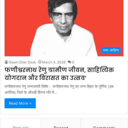
भाषा-साहित्य
Gaam Ghar Desk
March 4, 2026
0
फणीश्वरनाथ रेणु ग्रामीण जीवन, साहित्यिक
योगदान और विरासत का उत्सव’
फणीश्वरनाथ रेणु जन्मजयंती विशेष : फणीश्वरनाथ रेणु का जन्म बिहार के पूर्णिया (अब
अररिया) जिले के औराही हिंगना गाँव में…
Read More »