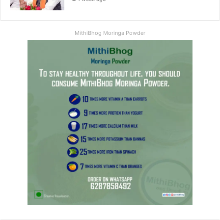
MithiBhog Moringa Powder